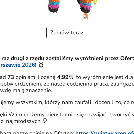
Zamów teraz
 raz drugi z rzędu zostaliśmy wyróżnieni przez Ofer
rszawie 2026
! 🥇
nad
73
opiniami i oceną
4.99
/5, to wyróżnienie jest d
 potwierdzeniem, że nasza codzienna praca, zaangażo
wdę mają znaczenie.
ujemy wszystkim, którzy nam zaufali i docenili to, co 
ięki Wam możemy nieustannie się rozwijać i tworzyć 
ci najmłodszych 🎈
bacz nasze opinie na Oferteo:
https://swiatwrazen.of