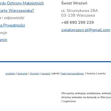
rdy Ochrony Małoletnich
Świat Wrażeń
artę Warszawiaka?
ul. Strumykowa
28A
03-138 Warszawa
a i odpowiedzi
+48 690 299 229
ka Prywatności
swiatwrazen.pl@gmail.com
ncje
amin
urodziny
|
komunie
|
chrzciny
|
wesela
|
pikniki |
bale karnawałowe
| festyny | eventy
Oferuje
my:
animacje urodzinowe
,
animato
chrzciny
,
animator na komunię
w W
arszaw
/ Legionowo