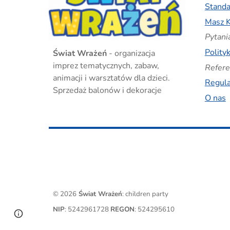
Standa
Masz K
Pytani
Polity
Świat Wrażeń
- organizacja
imprez tematycznych, zabaw,
Refere
animacji i warsztatów dla dzieci.
Regul
Sprzedaż balonów i dekoracje
O nas
© 2026
Świat Wrażeń
: children party
NIP
: 5242961728
REGON
: 524295610
Page
Google Sites
Report abuse
updated