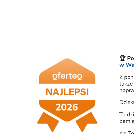
🏆 Po
w Wa
Z po
także
napra
Dzięk
To dz
pamię
👉 Zo