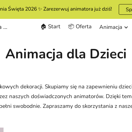
ia Święta 2026 ✨ Zarezerwuj animatora już dziś!
Sp
ip to main content
Skip to navigat
🏠 Start
📦 Oferta
Świat Wrażeń - Urodziny dla Dziecka Warszawa, Animator dla Dzieci, Organizacja Imprez dla Dzieci, Animator dla dzieci Warszawa
Animacja
Animacja dla Dzieci
owych dekoracji. Skupiamy się na zapewnieniu dziec
ez naszych doświadczonych animatorów. Dzięki temu 
w pełni swobodnie. Zapraszamy do skorzystania z naszej