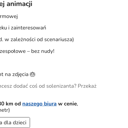
j animacji
firmowej
ku i zainteresowań
td. w zależności od scenariusza)
 zespołowe – bez nudy!
t na zdjęcia 🎂
cesz dodać coś od solenizanta? Przekaż
30 km od
naszego biura
w cenie
,
metr)
 dla dzieci