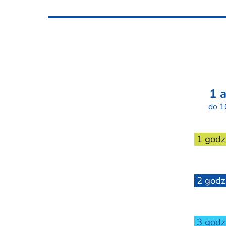
1 
do 1
1 godz
2 godz
3 godz