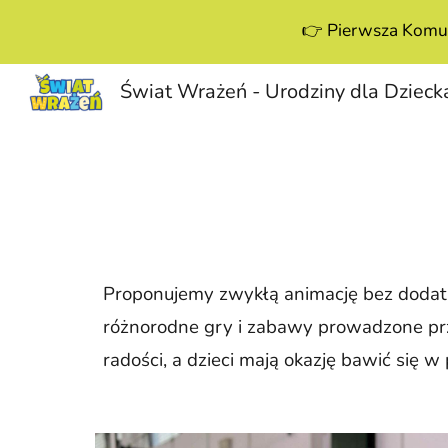
👉 Pierwsza Komun
Sk
Proponujemy zwykłą animację bez dodatk
różnorodne gry i zabawy prowadzone prz
radości, a dzieci mają okazję bawić się 