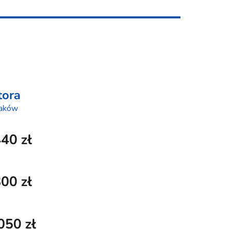
tora
iaków
4
4
0 zł
80
0 zł
0
5
0 zł