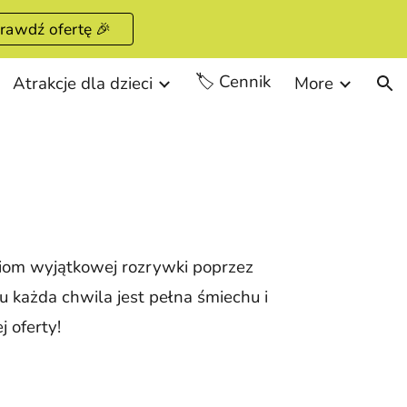
rawdź ofertę 🎉
ion
🏷️ Cennik
Atrakcje dla dzieci
More
iom wyjątkowej rozrywki poprzez
każda chwila jest pełna śmiechu i
 oferty!