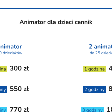
Animator
dla dzieci cennik
animator
2 anima
0 dzieciaków
do
25 dziec
300
zł
ina
1 godzina
550
zł
iny
2 godziny
770
zł
1
iny
3 godziny