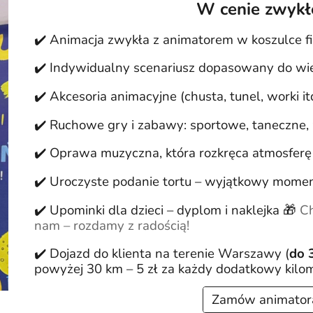
W cenie zwykłe
✔️ Animacja zwykła z animatorem w koszul
ce 
✔️ Indywidualny scenariusz dopasowany do wie
✔️ Akcesoria animacyjne (chusta, tunel, worki i
✔️ Ruchowe gry i zabawy: sportowe, taneczne,
✔️ Oprawa muzyczna, która rozkręca atmosferę
✔️ Uroczyste podanie tortu – wyjątkowy momen
✔️ Upominki dla dzieci – dyplom i naklejka 🎁
Ch
nam – rozdamy z radością!
✔️ Dojazd do klienta na terenie Warszawy (
do 
powyżej 30 km – 5 zł za każdy dodatkowy kilo
Zamów animatora