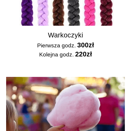
Warkoczyki
3
0
0zł
Pierwsza
godz.
2
2
0zł
Kolejna godz.