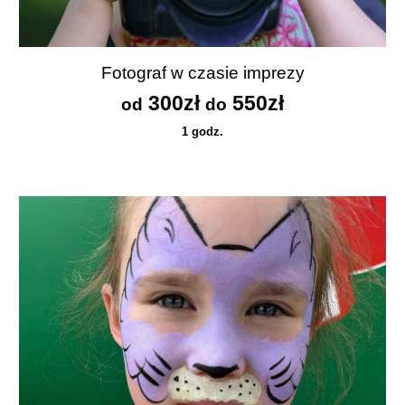
Fotograf w czasie imprezy
30
0zł
55
0zł
od
do
1 godz.