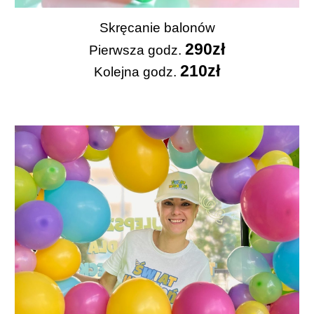
Skręcanie balonów
29
0zł
Pierwsza
godz.
2
1
0zł
Kolejna godz.