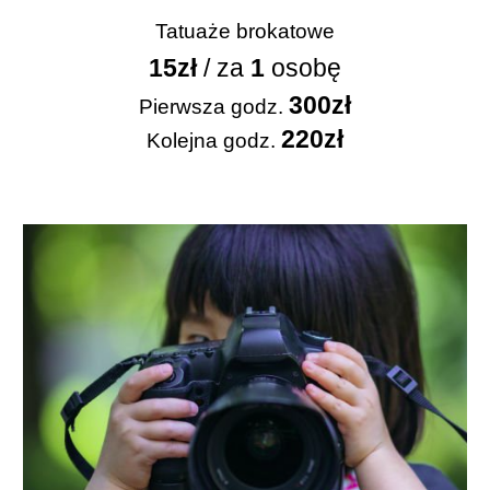
Tatuaże brokatowe
15
zł
/ za
1
osobę
3
0
0zł
Pierwsza
godz.
2
2
0zł
Kolejna godz.