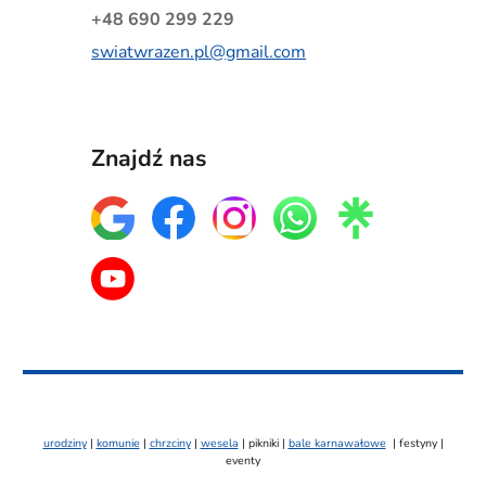
+48 690 299 229
swiatwrazen.pl@gmail.com
Znajdź nas
urodziny
|
komunie
|
chrzciny
|
wesela
|
pikniki |
bale karnawałowe
| festyny |
eventy