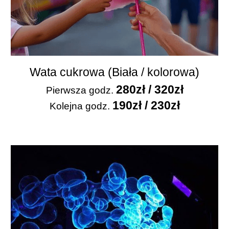
Wata cukrowa (Biała / kolorowa)
28
0zł / 320z
ł
Pierwsza
godz
.
19
0zł / 230zł
Kolejna godz.