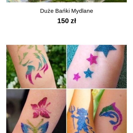
Duże
Ba
ńki
Mydlan
e
15
0 zł