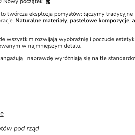
🐥
🎁 Nowy początek
to twórcza eksplozja pomysłów: łączymy tradycyjn
racje.
Naturalne materiały
,
pastelowe kompozycje
,
a
rzede wszystkim rozwijają wyobraźnię i poczucie estet
owanym w najmniejszym detalu.
ą, angażują i naprawdę wyróżniają się na tle standar
ie
tatów pod rząd