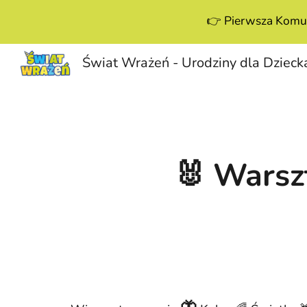
👉 Pierwsza Komun
Sk
🐰 Warsz