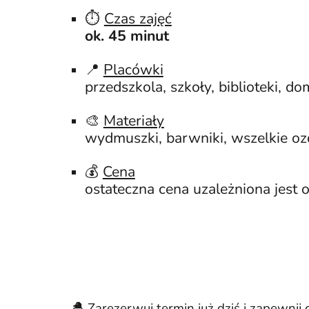
⏱️
Czas zajęć
ok. 45 minut
📍
Placówki
przedszkola, szkoły, biblioteki, d
🎨
Materiały
wydmuszki, barwniki, wszelkie oz
💰
Cena
o
stateczna cena uzależniona jest o
🐣 Zarezerwuj termin już dziś i zapewnij