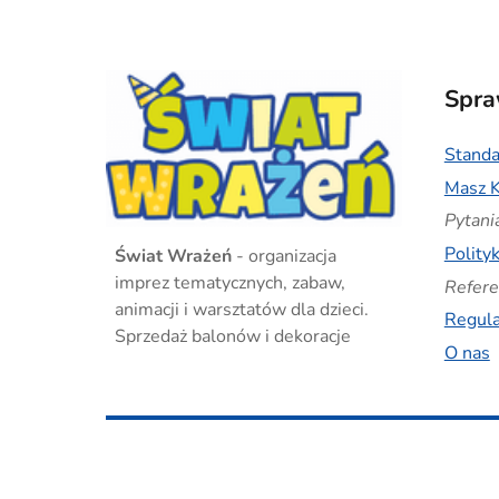
Spr
Standa
Masz K
Pytani
Polity
Świat Wrażeń
- organizacja
imprez tematycznych, zabaw,
Refere
animacji i warsztatów dla dzieci.
Regul
Sprzedaż balonów i dekoracje
O nas