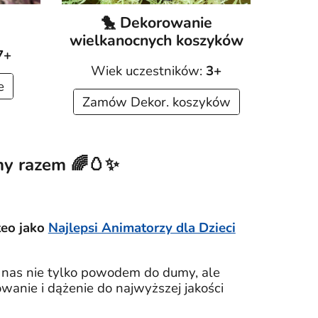
🐤 Dekorowanie

wielkanocnych koszyków
7+
Wiek uczestników:
3+
e
Zamów Dekor. koszyków
ymy razem
🌈
🥚✨
teo jako
Najlepsi Animatorzy dla Dzieci
la nas nie tylko powodem do dumy, ale
wanie i dążenie do najwyższej jakości